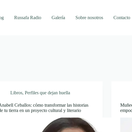
og
Russafa Radio
Galería
Sobre nosotros
Contacto
Libros
,
Perfiles que dejan huella
Anabell Ceballos: cómo transformar las historias
Muñeca
de tu tierra en un proyecto cultural y literario
empod