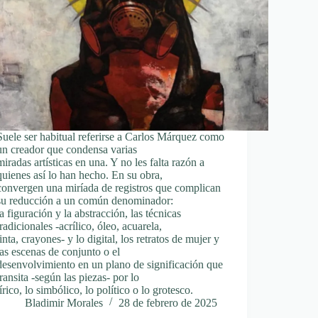
Suele ser habitual referirse a Carlos Márquez como
un creador que condensa varias
miradas artísticas en una. Y no les falta razón a
quienes así lo han hecho. En su obra,
convergen una miríada de registros que complican
su reducción a un común denominador:
la figuración y la abstracción, las técnicas
tradicionales -acrílico, óleo, acuarela,
tinta, crayones- y lo digital, los retratos de mujer y
las escenas de conjunto o el
desenvolvimiento en un plano de significación que
transita -según las piezas- por lo
lírico, lo simbólico, lo político o lo grotesco.
Bladimir Morales
28 de febrero de 2025