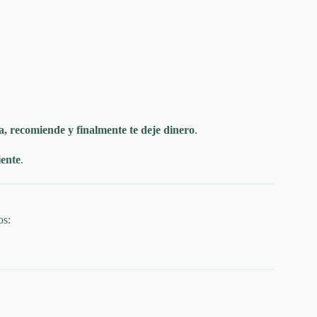
a, recomiende y finalmente te deje dinero
.
iente
.
os: